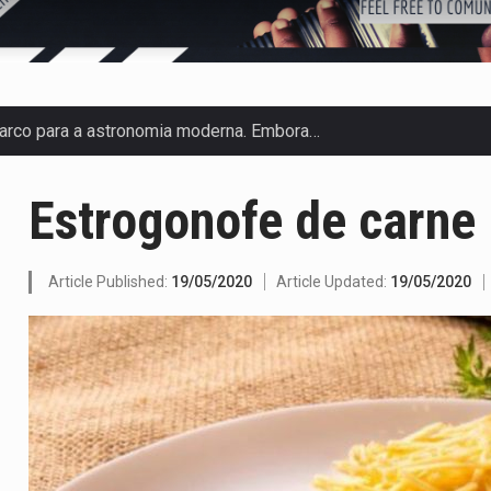
arco para a astronomia moderna. Embora…
anas, mais de 200 incêndios florestais continuam…
Estrogonofe de carne
 de saúde da Faixa de…
olveu a residência de Sam…
Article Published:
19/05/2020
Article Updated:
19/05/2020
ovíncia de Ituri, tornou-se…
o de um dos processos mais…
 está prevista entre abril de 2026…
um prazo de 180 dias para…