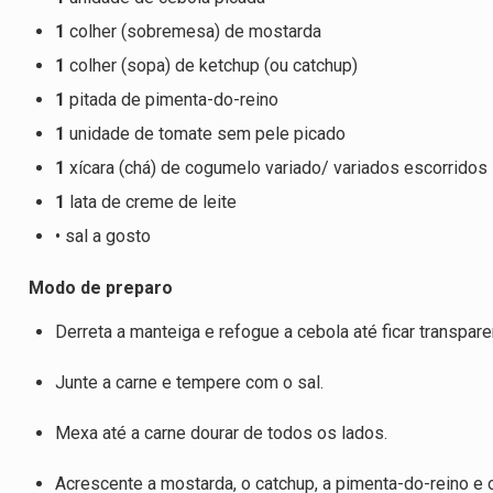
1
colher (sobremesa) de mostarda
1
colher (sopa) de ketchup (ou catchup)
1
pitada de pimenta-do-reino
1
unidade de tomate sem pele picado
1
xícara (chá) de cogumelo variado/ variados escorridos
1
lata de creme de leite
• sal a gosto
Modo de preparo
Derreta a manteiga e refogue a cebola até ficar transpare
Junte a carne e tempere com o sal.
Mexa até a carne dourar de todos os lados.
Acrescente a mostarda, o catchup, a pimenta-do-reino e 