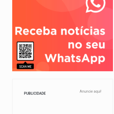
O Departamento de Estado nor
A final coloca frente a frente
Anuncie aqui!
PUBLICIDADE