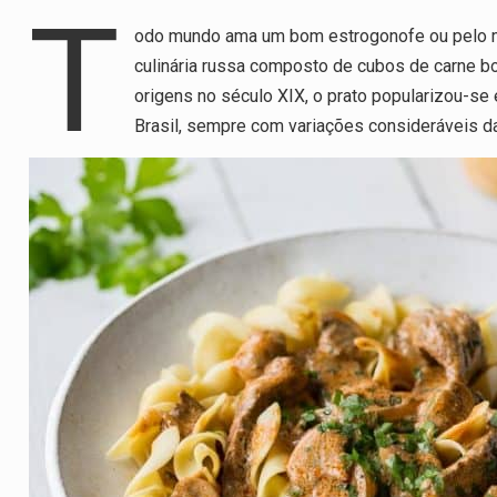
h
a
n
el
m
h
T
odo mundo ama um bom estrogonofe ou pelo me
at
ce
ke
e
ail
ar
culinária russa composto de cubos de carne b
s
b
dI
gr
e
origens no século XIX, o prato popularizou-s
A
o
n
a
Brasil, sempre com variações consideráveis da 
p
o
m
p
k