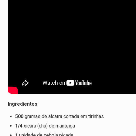
Ingredientes
500
gramas de alcatra cortada em tirinhas
1/4
xícara (chá) de manteiga
1
unidade de cebola picada