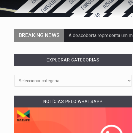
BREAKING NEWS
A descoberta representa um m
Segundo as autoridades canadi
EXPLORAR CATEGORIAS
De acordo com as autoridades
Um dos casos mais graves env
A cidade de Bunia, capital da pr
NOTÍCIAS PELO WHATSAPP
O pagamento marca o desfech
O programa, cuja implementação
A nova legislação estabelece 