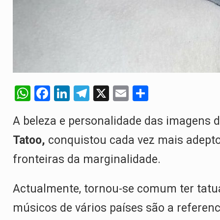
W
F
Li
T
X
E
S
h
a
n
el
m
h
A beleza e personalidade das imagens do
at
ce
ke
e
ail
ar
s
b
dI
gr
e
Tatoo,
conquistou cada vez mais adeptos
A
o
n
a
fronteiras da marginalidade.
p
o
m
p
k
Actualmente, tornou-se comum ter tatu
músicos de vários países são a referenc