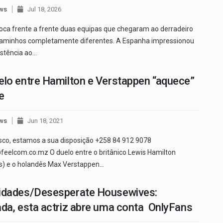
ws
Jul 18, 2026
oloca frente a frente duas equipas que chegaram ao derradeiro
caminhos completamente diferentes. A Espanha impressionou
istência ao…
elo entre Hamilton e Verstappen “aquece”
e
ws
Jun 18, 2021
sco, estamos a sua disposição +258 84 912 9078
elcom.co.mz O duelo entre o britânico Lewis Hamilton
) e o holandês Max Verstappen…
idades/Desesperate Housewives:
ada, esta actriz abre uma conta OnlyFans