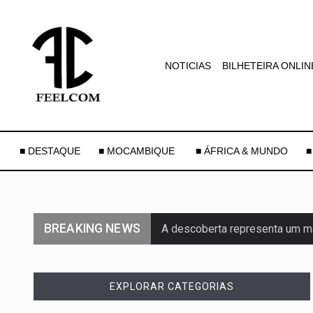
NOTICIAS
BILHETEIRA ONLIN
■ DESTAQUE
■ MOCAMBIQUE
■ ÁFRICA & MUNDO
■
BREAKING NEWS
A descoberta representa um m
Segundo as autoridades canadi
EXPLORAR CATEGORIAS
De acordo com as autoridades