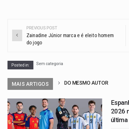
PREVIOUS POST
Zainadine Júnior marca e é eleito homem
do jogo
Sem categoria
Posted in:
DO MESMO AUTOR
MAIS ARTIGOS
Espanh
2026 n
última