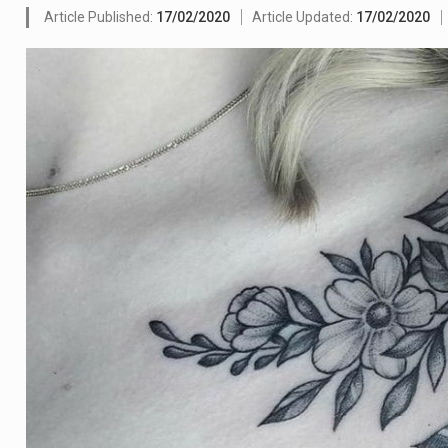
olveu a residência de Sam…
Article Published:
17/02/2020
Article Updated:
17/02/2020
ovíncia de Ituri, tornou-se…
o de um dos processos mais…
 está prevista entre abril de 2026…
um prazo de 180 dias para…
te-americano confirmou que cidadãos dos Estados…
 duas equipas que chegaram…