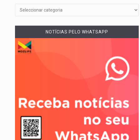
Um dos casos mais graves env
A cidade de Bunia, capital da pr
NOTÍCIAS PELO WHATSAPP
O pagamento marca o desfech
O programa, cuja implementação
A nova legislação estabelece 
O Departamento de Estado nor
A final coloca frente a frente