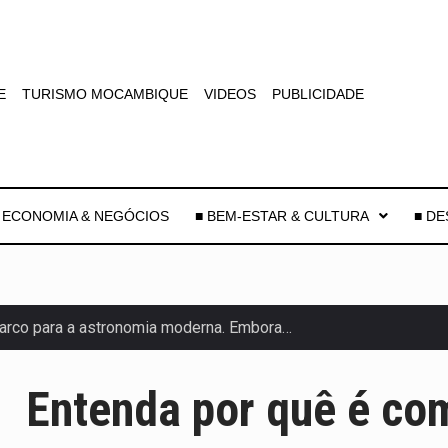
E
TURISMO MOCAMBIQUE
VIDEOS
PUBLICIDADE
 ECONOMIA & NEGÓCIOS
■ BEM-ESTAR & CULTURA
■ D
arco para a astronomia moderna. Embora…
anas, mais de 200 incêndios florestais continuam…
Entenda por quê é co
 de saúde da Faixa de…