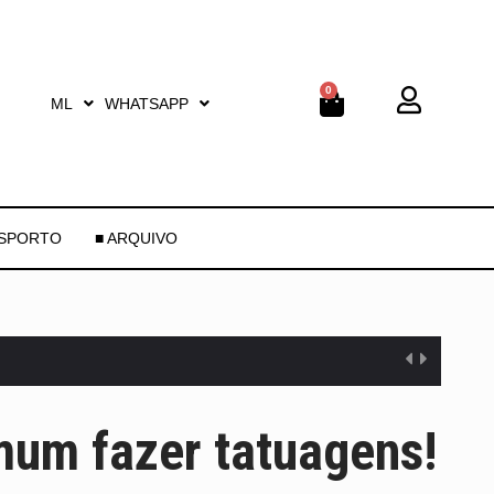
0
ML
WHATSAPP
ESPORTO
■ ARQUIVO
mum fazer tatuagens!