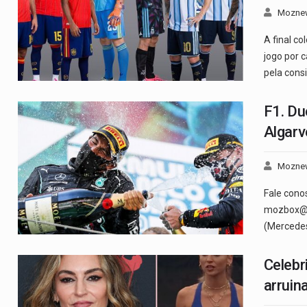
Mozne
A final c
jogo por 
pela cons
F1. Du
Algarv
Mozne
Fale cono
mozbox@fe
(Mercedes
Celebr
arruin