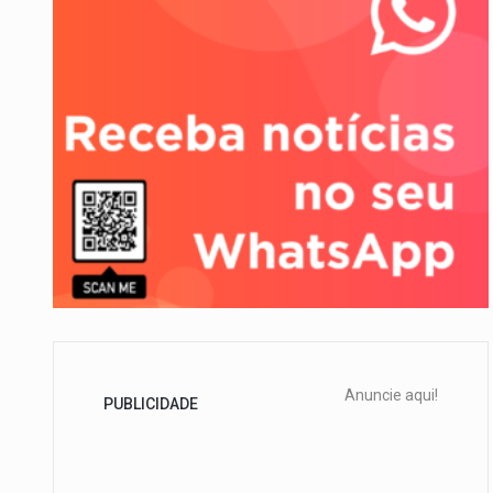
O Departamento de Estado nor
A final coloca frente a frente
Anuncie aqui!
PUBLICIDADE