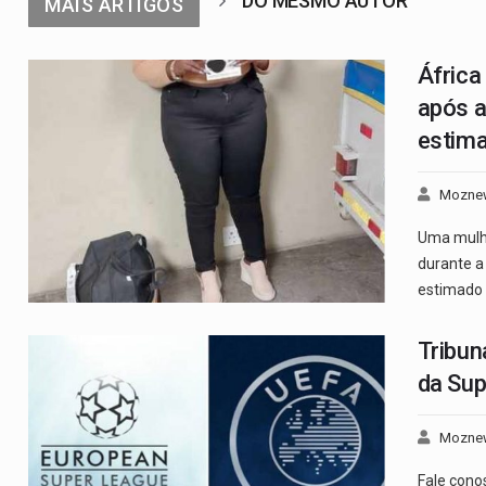
DO MESMO AUTOR
MAIS ARTIGOS
África
após a
estim
Mozne
Uma mulhe
durante a
estimado 
Tribun
da Sup
Mozne
Fale cono