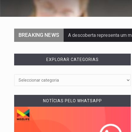
BREAKING NEWS
A descoberta representa um m
Segundo as autoridades canadi
EXPLORAR CATEGORIAS
De acordo com as autoridades
Um dos casos mais graves env
A cidade de Bunia, capital da pr
NOTÍCIAS PELO WHATSAPP
O pagamento marca o desfech
O programa, cuja implementação
A nova legislação estabelece 