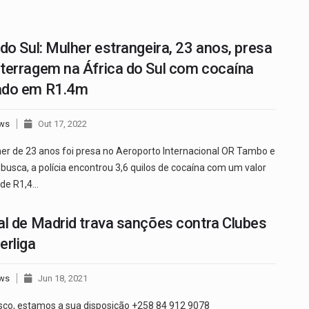
 do Sul: Mulher estrangeira, 23 anos, presa
terragem na África do Sul com cocaína
ado em R1.4m
ws
Out 17, 2022
r de 23 anos foi presa no Aeroporto Internacional OR Tambo e
 busca, a polícia encontrou 3,6 quilos de cocaína com um valor
de R1,4…
al de Madrid trava sanções contra Clubes
erliga
ws
Jun 18, 2021
sco, estamos a sua disposição +258 84 912 9078