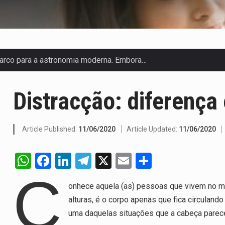
arco para a astronomia moderna. Embora…
anas, mais de 200 incêndios florestais continuam…
Distracção: diferença
 de saúde da Faixa de…
olveu a residência de Sam…
Article Published:
11/06/2020
Article Updated:
11/06/2020
ovíncia de Ituri, tornou-se…
W
F
Li
T
X
E
S
h
a
n
el
m
h
C
o de um dos processos mais…
onhece aquela (as) pessoas que vivem no mu
at
ce
ke
e
ail
ar
 está prevista entre abril de 2026…
alturas, é o corpo apenas que fica circulan
s
b
dI
gr
e
uma daquelas situações que a cabeça parece
um prazo de 180 dias para…