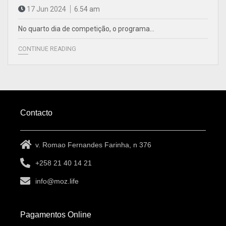
17 Jun 2024
6.54 am
No quarto dia de competição, o programa…
CONTINUE READING
Contacto
v. Romao Fernandes Farinha, n 376
+258 21 40 14 21
info@moz.life
Pagamentos Online