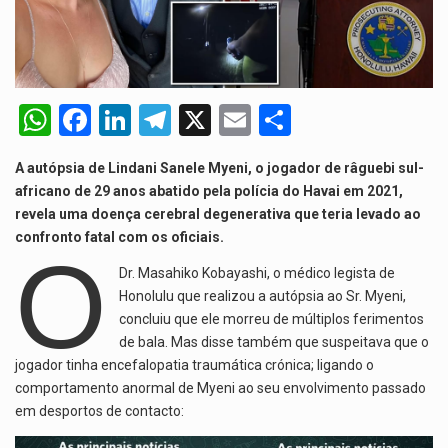
De acordo com as autoridades de saúde da Faixa de…
A polícia moçambicana anunciou a detenção de mais um suspeito…
Cover photo suggestion (in English): A police officer outside a…
W
F
Li
T
X
E
S
h
a
n
el
m
h
O Senado dos Estados Unidos aprovou, no dia 7 de…
A autópsia de Lindani Sanele Myeni, o jogador de râguebi sul-
at
ce
ke
e
ail
ar
africano de 29 anos abatido pela polícia do Havai em 2021,
Legislação, renomeada em homenagem ao falecido senador Lindsey Graham, foi…
s
b
dI
gr
e
revela uma doença cerebral degenerativa que teria levado ao
confronto fatal com os oficiais.
A
o
n
a
O
p
o
m
Dr. Masahiko Kobayashi, o médico legista de
Honolulu que realizou a autópsia ao Sr. Myeni,
p
k
concluiu que ele morreu de múltiplos ferimentos
de bala. Mas disse também que suspeitava que o
jogador tinha encefalopatia traumática crónica; ligando o
comportamento anormal de Myeni ao seu envolvimento passado
em desportos de contacto: