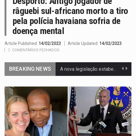
Desporto: Antigo jogador de
râguebi sul-africano morto a tiro
pela polícia havaiana sofria de
doença mental
Article Published:
14/02/2023
Article Updated:
14/02/2023
COMENTÁRIOS FECHADOS
BREAKING NEWS
A nova legislação estabelece um prazo de 180 dias para…
O Departamento de Estado norte-americano confirmou que cidadãos dos Estados…
A final coloca frente a frente duas equipas que chegaram…
A descoberta representa um marco para a astronomia moderna. Embora…
Segundo as autoridades canadianas, mais de 200 incêndios florestais continuam…