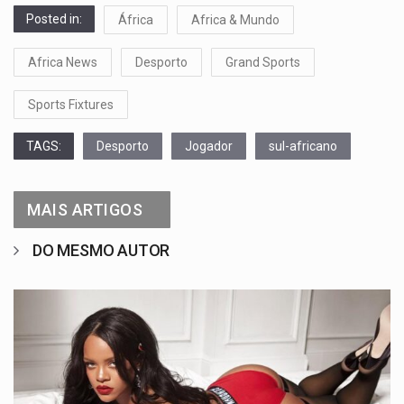
Posted in:
África
Africa & Mundo
Africa News
Desporto
Grand Sports
Sports Fixtures
TAGS:
Desporto
Jogador
sul-africano
MAIS ARTIGOS
DO MESMO AUTOR