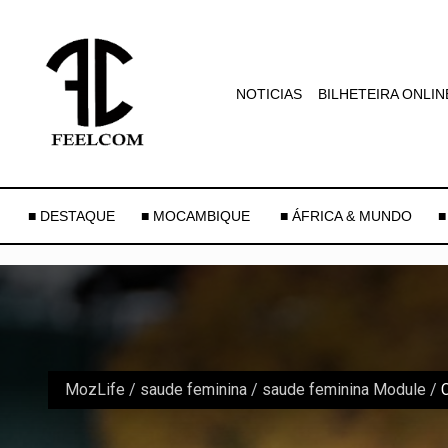
NOTICIAS
BILHETEIRA ONLIN
■ DESTAQUE
■ MOCAMBIQUE
■ ÁFRICA & MUNDO
■
MozLife
/
saude feminina
/
saude feminina Module
/