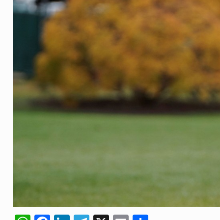
ovíncia de Ituri, tornou-se…
o de um dos processos mais…
 está prevista entre abril de 2026…
um prazo de 180 dias para…
te-americano confirmou que cidadãos dos Estados…
 duas equipas que chegaram…