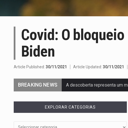
Covid: O bloqueio
Biden
Article Published:
30/11/2021
Article Updated:
30/11/2021
BREAKING NEWS
A descoberta representa um m
Segundo as autoridades canadi
EXPLORAR CATEGORIAS
De acordo com as autoridades
Um dos casos mais graves env