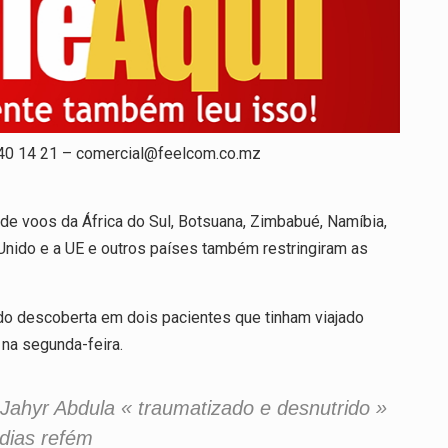
 40 14 21 – comercial@feelcom.co.mz
de voos da África do Sul, Botsuana, Zimbabué, Namíbia,
Unido e a UE e outros países também restringiram as
ido descoberta em dois pacientes que tinham viajado
 na segunda-feira.
 Jahyr Abdula « traumatizado e desnutrido »
dias refém