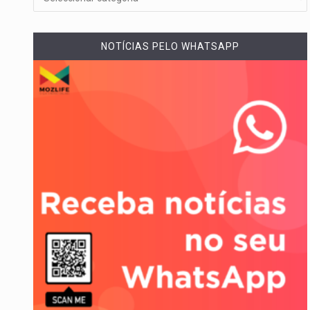
A cidade de Bunia, capital da pr
NOTÍCIAS PELO WHATSAPP
O pagamento marca o desfech
O programa, cuja implementação
A nova legislação estabelece 
O Departamento de Estado nor
A final coloca frente a frente