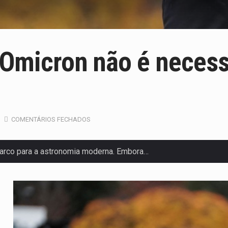
 Omicron não é necessá
COMENTÁRIOS FECHADOS
arco para a astronomia moderna. Embora…
anas, mais de 200 incêndios florestais continuam…
 de saúde da Faixa de…
olveu a residência de Sam…