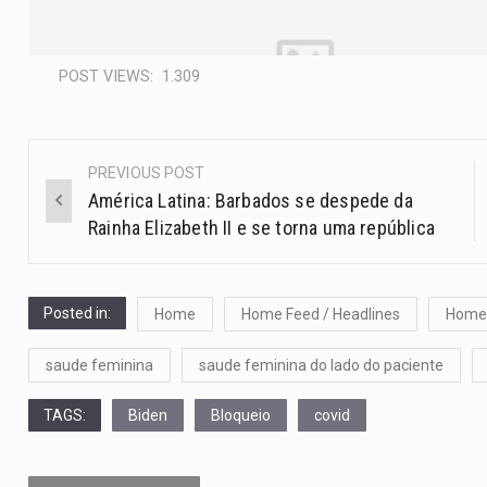
POST VIEWS:
1.309
PREVIOUS POST
América Latina: Barbados se despede da
Rainha Elizabeth II e se torna uma república
Posted in:
Home
Home Feed / Headlines
Home 
saude feminina
saude feminina do lado do paciente
TAGS:
Biden
Bloqueio
covid