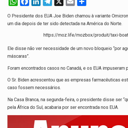
W
F
Li
T
X
E
S
h
a
n
el
m
h
O Presidente dos EUA Joe Biden chamou à variante Omicron
at
ce
ke
e
ail
ar
um dia depois de ter sido detectada na América do Norte.
s
b
dI
gr
e
https://moz.life/mozbox/produit/taxi-bo
A
o
n
a
p
o
m
Ele disse não ver necessidade de um novo bloqueio “por a
p
k
máscaras”.
Foram encontrados casos no Canadá, e os EUA impuseram pro
O Sr. Biden acrescentou que as empresas farmacêuticas est
caso fossem necessários.
Na Casa Branca, na segunda-feira, o presidente disse ser “q
pela África do Sul, acabaria por ser encontrada nos EUA.