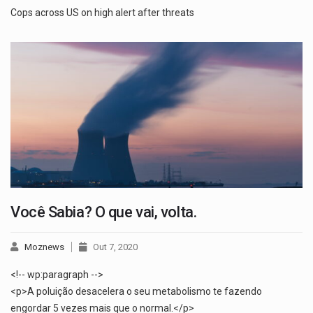
Cops across US on high alert after threats
Você Sabia? O que vai, volta.
Moznews
Out 7, 2020
<!-- wp:paragraph -->
<p>A poluição desacelera o seu metabolismo te fazendo
engordar 5 vezes mais que o normal.</p>