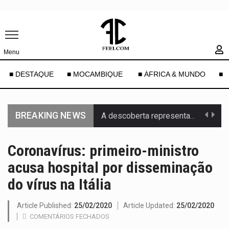
Menu
■ DESTAQUE
■ MOCAMBIQUE
■ ÁFRICA & MUNDO
■ 
BREAKING NEWS
A descoberta representa um marco para a astronomia moderna. Embora…
Segundo as autoridades canadianas, mais de 200 incêndios florestais continuam…
Coronavírus: primeiro-ministro
acusa hospital por disseminação
De acordo com as autoridades de saúde da Faixa de…
do vírus na Itália
Um dos casos mais graves envolveu a residência de Sam…
Article Published:
25/02/2020
Article Updated:
25/02/2020
A cidade de Bunia, capital da província de Ituri, tornou-se…
COMENTÁRIOS FECHADOS