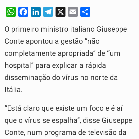
O pagamento marca o desfecho de um dos processos mais…
W
F
Li
T
X
E
S
O programa, cuja implementação está prevista entre abril de 2026…
h
a
n
el
m
h
O primeiro ministro italiano Giuseppe
at
ce
ke
e
ail
ar
A nova legislação estabelece um prazo de 180 dias para…
s
b
dI
gr
e
Conte apontou a gestão “não
O Departamento de Estado norte-americano confirmou que cidadãos dos Estados…
A
o
n
a
completamente apropriada” de “um
p
o
m
A final coloca frente a frente duas equipas que chegaram…
hospital” para explicar a rápida
p
k
disseminação do vírus no norte da
Itália.
“Está claro que existe um foco e é aí
que o vírus se espalha”, disse Giuseppe
Conte, num programa de televisão da