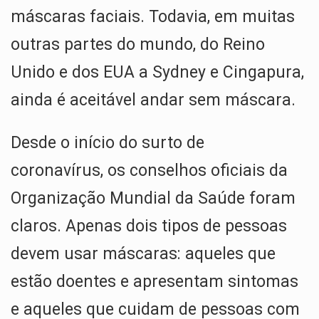
A
o
n
a
máscaras faciais. Todavia, em muitas
p
o
m
outras partes do mundo, do Reino
p
k
Unido e dos EUA a Sydney e Cingapura,
ainda é aceitável andar sem máscara.
Desde o início do surto de
coronavírus, os conselhos oficiais da
Organização Mundial da Saúde foram
claros. Apenas dois tipos de pessoas
devem usar máscaras: aqueles que
estão doentes e apresentam sintomas
e aqueles que cuidam de pessoas com