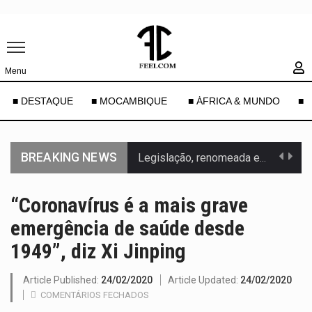
Menu
■ DESTAQUE
■ MOCAMBIQUE
■ ÁFRICA & MUNDO
■ 
BREAKING NEWS
Legislação, renomeada em homenagem ao falecido senador Lindsey Graham, foi…
A nova legislação estabelece um prazo de 180 dias para…
“Coronavírus é a mais grave
emergência de saúde desde
O Departamento de Estado norte-americano confirmou que cidadãos dos Estados…
1949”, diz Xi Jinping
A final coloca frente a frente duas equipas que chegaram…
Article Published:
24/02/2020
Article Updated:
24/02/2020
A descoberta representa um marco para a astronomia moderna. Embora…
COMENTÁRIOS FECHADOS