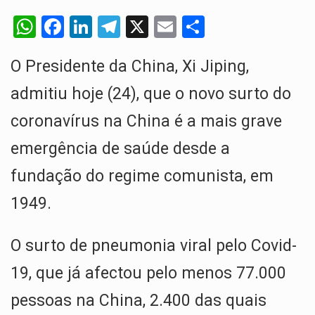
Segundo as autoridades canadianas, mais de 200 incêndios florestais continuam…
W
F
Li
T
X
E
S
De acordo com as autoridades de saúde da Faixa de…
h
a
n
el
m
h
O Presidente da China, Xi Jiping,
at
ce
ke
e
ail
ar
A polícia moçambicana anunciou a detenção de mais um suspeito…
s
b
dI
gr
e
admitiu hoje (24), que o novo surto do
Cover photo suggestion (in English): A police officer outside a…
A
o
n
a
coronavírus na China é a mais grave
p
o
m
O Senado dos Estados Unidos aprovou, no dia 7 de…
emergência de saúde desde a
p
k
fundação do regime comunista, em
1949.
O surto de pneumonia viral pelo Covid-
19, que já afectou pelo menos 77.000
pessoas na China, 2.400 das quais