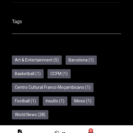
Tags
Art & Entertainment
(5)
Barcelona
(1)
Basketball
(1)
CCFM
(1)
Centro Cultural Franco Moçambicano
(1)
Football
(1)
Insulto
(1)
Messi
(1)
World News
(28)
0