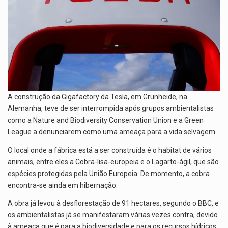
p
o
m
p
k
A construção da Gigafactory da Tesla, em Grünheide, na
Alemanha, teve de ser interrompida após grupos ambientalistas
como a Nature and Biodiversity Conservation Union e a Green
League a denunciarem como uma ameaça para a vida selvagem.
O local onde a fábrica está a ser construída é o habitat de vários
animais, entre eles a Cobra-lisa-europeia e o Lagarto-ágil, que são
espécies protegidas pela União Europeia. De momento, a cobra
encontra-se ainda em hibernação.
A obra já levou à desflorestação de 91 hectares, segundo o BBC, e
os ambientalistas já se manifestaram várias vezes contra, devido
à ameaça que é para a biodiversidade e para os recursos hídricos.