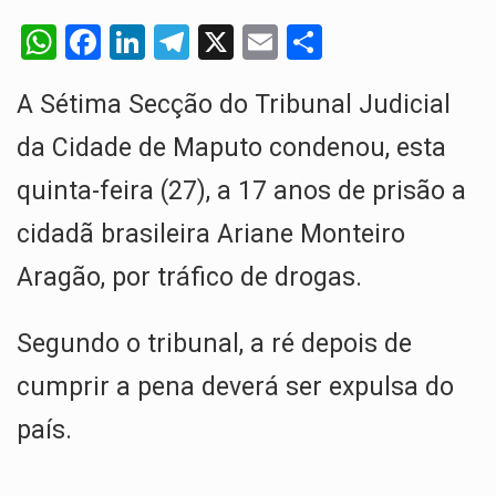
Um dos casos mais graves envolveu a residência de Sam…
W
F
Li
T
X
E
S
A cidade de Bunia, capital da província de Ituri, tornou-se…
h
a
n
el
m
h
A Sétima Secção do Tribunal Judicial
at
ce
ke
e
ail
ar
O Senado dos Estados Unidos aprovou, no dia 7 de…
s
b
dI
gr
e
da Cidade de Maputo condenou, esta
Legislação, renomeada em homenagem ao falecido senador Lindsey Graham, foi…
A
o
n
a
quinta-feira (27), a 17 anos de prisão a
p
o
m
A nova legislação estabelece um prazo de 180 dias para…
cidadã brasileira Ariane Monteiro
p
k
Aragão, por tráfico de drogas.
Segundo o tribunal, a ré depois de
cumprir a pena deverá ser expulsa do
país.