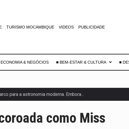
E
TURISMO MOCAMBIQUE
VIDEOS
PUBLICIDADE
 ECONOMIA & NEGÓCIOS
■ BEM-ESTAR & CULTURA
■ D
arco para a astronomia moderna. Embora…
anas, mais de 200 incêndios florestais continuam…
é coroada como Miss
 de saúde da Faixa de…