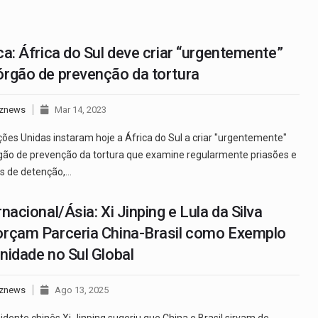
ca: África do Sul deve criar “urgentemente”
rgão de prevenção da tortura
znews
Mar 14, 2023
ões Unidas instaram hoje a África do Sul a criar "urgentemente"
ão de prevenção da tortura que examine regularmente priasões e
s de detenção,…
rnacional/Ásia: Xi Jinping e Lula da Silva
orçam Parceria China-Brasil como Exemplo
nidade no Sul Global
znews
Ago 13, 2025
idente chinês Xi Jinping sugeriu que China e Brasil sirvam de