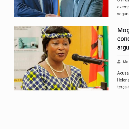
exempl
segun
Moça
cond
arg
Mo
Acusaç
Helena
terça-