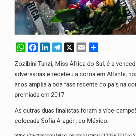
W
F
Li
T
X
E
S
h
a
n
el
m
h
Zozibini Tunzi, Miss África do Sul, é a vence
at
ce
ke
e
ail
ar
adversárias e recebeu a coroa em Atlanta, nos
s
b
dI
gr
e
A
o
n
a
anos amplia a boa fase recente do país na co
p
o
m
premiada em 2017.
p
k
As outras duas finalistas foram a vice-campe
colocada Sofía Aragón, do México.
https://twitter.com/MissUniverse/status/12038721061