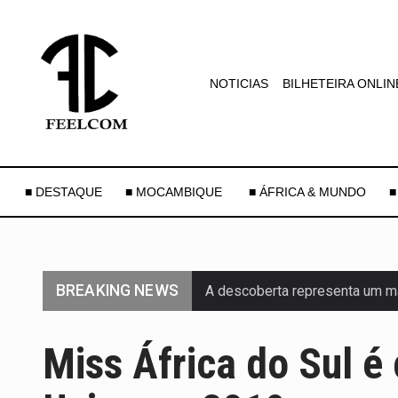
NOTICIAS
BILHETEIRA ONLIN
■ DESTAQUE
■ MOCAMBIQUE
■ ÁFRICA & MUNDO
■
BREAKING NEWS
A descoberta representa um m
Segundo as autoridades canadi
Miss África do Sul 
De acordo com as autoridades