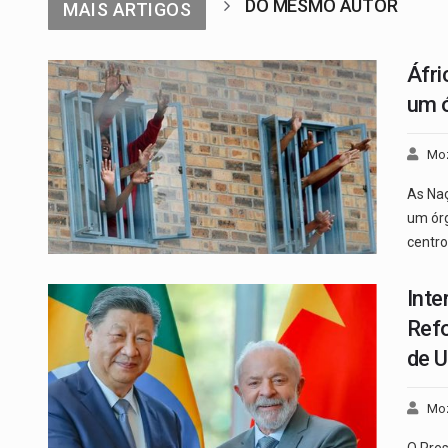
DO MESMO AUTOR
MAIS ARTIGOS
Áfri
um ó
Mo
As Naç
um órg
centro
Inte
Ref
de U
Mo
O Pres