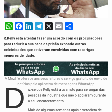
De acordo com as autoridades de saúde da Faixa de…
A polícia moçambicana anunciou a detenção de mais um suspeito…
W
F
Li
T
X
E
S
Cover photo suggestion (in English): A police officer outside a…
h
a
n
el
m
h
O Senado dos Estados Unidos aprovou, no dia 7 de…
R.Kelly está a tentar fazer um acordo com os procuradores
at
ce
ke
e
ail
ar
para reduzir a sua pena de prisão expondo outras
s
b
dI
gr
e
Legislação, renomeada em homenagem ao falecido senador Lindsey Graham, foi…
celebridades que estiveram envolvidas com raparigas
menores de idade.
A
o
n
a
p
o
m
p
k
A Mozlife oferece aos seus leitores o serviço gratuito de envio de
D
notícias pelo aplicativo de mensagens WhatsApp
iz-se que Kelly está a usar isto para se vingar das
pessoas da indústria que não o apoiaram durante
o seu encarceramento.
Mais de algumas semanas após o veredicto de