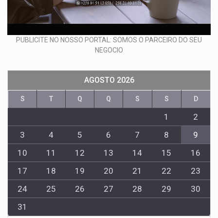
PUBLICITE NO NOSSO PORTAL: SOMOS O PARCEIRO DO SEU
NEGOCIO
AGOSTO 2026
S
T
Q
Q
S
S
D
1
2
3
4
5
6
7
8
9
10
11
12
13
14
15
16
17
18
19
20
21
22
23
24
25
26
27
28
29
30
31