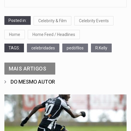
Posted in:
Celebrity & Film
Celebrity Events
Home
Home Feed / Headlines
TAGS:
celebridades
pedófilos
R.Kelly
MAIS ARTIGOS
DO MESMO AUTOR