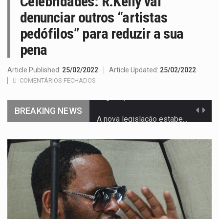
Celebridades: R.Kelly vai
denunciar outros “artistas
pedófilos” para reduzir a sua
pena
Article Published:
25/02/2022
Article Updated:
25/02/2022
COMENTÁRIOS FECHADOS
BREAKING NEWS
A nova legislação estabelece um prazo de 180 dias para…
O Departamento de Estado norte-americano confirmou que cidadãos dos Estados…
A final coloca frente a frente duas equipas que chegaram…
A descoberta representa um marco para a astronomia moderna. Embora…
Segundo as autoridades canadianas, mais de 200 incêndios florestais continuam…