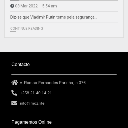
08 Mar 2022
5.54 am
Diz-se que Vladimir Putin teme pela segurança…
CONTINUE READING
Contacto
v. Romao Fernandes Farinha, n 376
+258 21 40 14 21
info@moz.life
Pagamentos Online