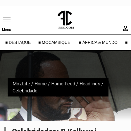
Menu
■ DESTAQUE
■ MOCAMBIQUE
■ ÁFRICA & MUNDO
■ 
MozLife
/
Home
/
Home Feed / Headlines
/
Celebridades: R.Kelly vai denunciar outros “artistas pedófilos” para reduzir a sua pena