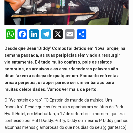
O programa, cuja implementação está prevista entre abril de 2026…
A nova legislação estabelece um prazo de 180 dias para…
W
F
Li
T
X
E
S
O Departamento de Estado norte-americano confirmou que cidadãos dos Estados…
h
a
n
el
m
h
A final coloca frente a frente duas equipas que chegaram…
Desde que Sean ‘Diddy’ Combs foi detido em Nova Iorque, na
at
ce
ke
e
ail
ar
semana passada, as suas peripécias têm vindo a ressurgir
s
b
dI
gr
e
violentamente. E é tudo muito confuso, pois os relatos
sombrios, os arquivos e as ensurdecedoras palavras não
A
o
n
a
ditas fazem a cabeça de qualquer um. Enquanto enfrenta a
p
o
m
prisão perpétua, o rapper parece ser um embaraço para
p
k
muitas celebridades. Vamos ver mais de perto.
O “Weinstein do rap”. “O Epstein do mundo da música. Um
“monstro”. Desde que os federais o apanharam no átrio do Park
Hyatt Hotel, em Manhattan, a 17 de setembro, o homem que era
conhecido por Puff Daddy, Puffy, Diddy ou mesmo P. Diddy ganhou
alcunhas menos glamorosas do que nos dias do seu (gigantesco)