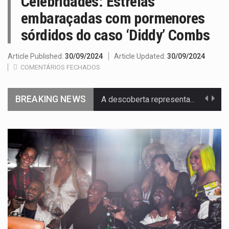
Celebridades: Estrelas
embaraçadas com pormenores
sórdidos do caso ‘Diddy’ Combs
Article Published:
30/09/2024
Article Updated:
30/09/2024
COMENTÁRIOS FECHADOS
BREAKING NEWS
A descoberta representa um marco para a astronomia moderna. Embora…
Segundo as autoridades canadianas, mais de 200 incêndios florestais continuam…
De acordo com as autoridades de saúde da Faixa de…
Um dos casos mais graves envolveu a residência de Sam…
A cidade de Bunia, capital da província de Ituri, tornou-se…
O pagamento marca o desfecho de um dos processos mais…