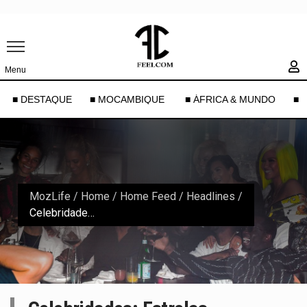
Menu
■ DESTAQUE
■ MOCAMBIQUE
■ ÁFRICA & MUNDO
■ 
MozLife
/
Home
/
Home Feed / Headlines
/
Celebridades: Estrelas embaraçadas com pormenores sórdidos do caso ‘Diddy’ Combs