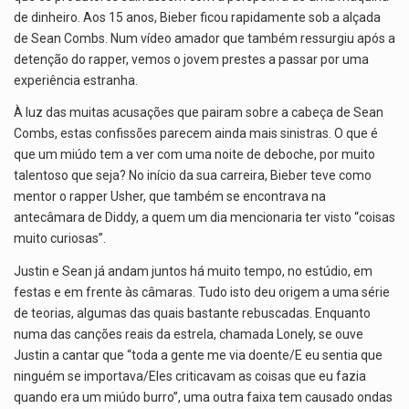
de dinheiro. Aos 15 anos, Bieber ficou rapidamente sob a alçada
de Sean Combs. Num vídeo amador que também ressurgiu após a
detenção do rapper, vemos o jovem prestes a passar por uma
experiência estranha.
À luz das muitas acusações que pairam sobre a cabeça de Sean
Combs, estas confissões parecem ainda mais sinistras. O que é
que um miúdo tem a ver com uma noite de deboche, por muito
talentoso que seja? No início da sua carreira, Bieber teve como
mentor o rapper Usher, que também se encontrava na
antecâmara de Diddy, a quem um dia mencionaria ter visto “coisas
muito curiosas”.
Justin e Sean já andam juntos há muito tempo, no estúdio, em
festas e em frente às câmaras. Tudo isto deu origem a uma série
de teorias, algumas das quais bastante rebuscadas. Enquanto
numa das canções reais da estrela, chamada Lonely, se ouve
Justin a cantar que “toda a gente me via doente/E eu sentia que
ninguém se importava/Eles criticavam as coisas que eu fazia
quando era um miúdo burro”, uma outra faixa tem causado ondas