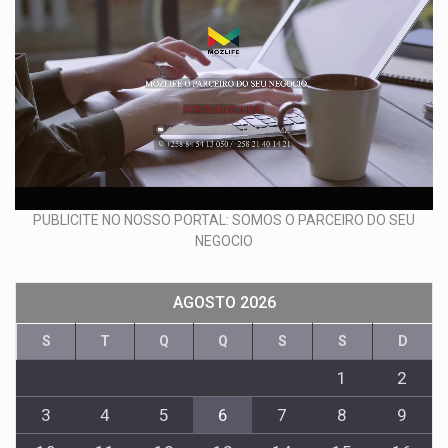
PUBLICITE NO NOSSO PORTAL: SOMOS O PARCEIRO DO SEU
NEGOCIO
AGOSTO 2026
S
T
Q
Q
S
S
D
1
2
3
4
5
6
7
8
9