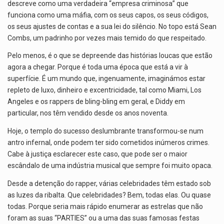
descreve como uma verdadeira “empresa criminosa” que
funciona como uma máfia, com os seus capos, os seus códigos,
os seus ajustes de contas e a sua lei do silêncio. No topo está Sean
Combs, um padrinho por vezes mais temido do que respeitado.
Pelo menos, é o que se depreende das histórias loucas que estão
agora a chegar. Porque é toda uma época que está a vir à
superfície. É um mundo que, ingenuamente, imaginámos estar
repleto de luxo, dinheiro e excentricidade, tal como Miami, Los
Angeles e os rappers de bling-bling em geral, e Diddy em
particular, nos têm vendido desde os anos noventa.
Hoje, o templo do sucesso deslumbrante transformou-se num
antro infernal, onde podem ter sido cometidos inúmeros crimes.
Cabe à justiça esclarecer este caso, que pode ser o maior
escândalo de uma indústria musical que sempre foi muito opaca.
Desde a detenção do rapper, várias celebridades têm estado sob
as luzes da ribalta. Que celebridades? Bem, todas elas. Ou quase
todas. Porque seria mais rápido enumerar as estrelas que não
foram as suas “PARTIES” ou a uma das suas famosas festas