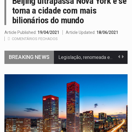
Beijing ultrapassa Nova York e se
torna a cidade com mais
bilionários do mundo
Article Published:
19/04/2021
Article Updated:
18/06/2021
COMENTÁRIOS FECHADOS
BREAKING NEWS
Legislação, renomeada em homenagem ao falecido senador Lindsey Graham, foi…
A nova legislação estabelece um prazo de 180 dias para…
O Departamento de Estado norte-americano confirmou que cidadãos dos Estados…
A final coloca frente a frente duas equipas que chegaram…
A descoberta representa um marco para a astronomia moderna. Embora…
Segundo as autoridades canadianas, mais de 200 incêndios florestais continuam…