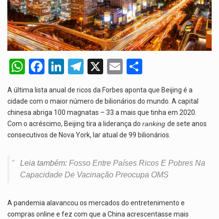
De acordo com as autoridades de saúde da Faixa de…
A polícia moçambicana anunciou a detenção de mais um suspeito…
Cover photo suggestion (in English): A police officer outside a…
W
F
Li
T
X
E
S
h
a
n
el
m
h
O Senado dos Estados Unidos aprovou, no dia 7 de…
A última lista anual de ricos da Forbes aponta que Beijing é a
at
ce
ke
e
ail
ar
cidade com o maior número de bilionários do mundo. A capital
s
b
dI
gr
e
chinesa abriga 100 magnatas – 33 a mais que tinha em 2020.
Com o acréscimo, Beijing tira a liderança do
A
o
n
a
ranking
de sete anos
consecutivos de Nova York, lar atual de 99 bilionários.
p
o
m
p
k
Leia também:
Fosso Entre Países Ricos E Pobres Na
Capacidade De Vacinação Preocupa OMS
A pandemia alavancou os mercados do entretenimento e
compras online e fez com que a China acrescentasse mais