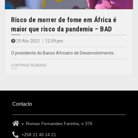
Risco de morrer de fome em África é
maior que risco da pandemia – BAD
29 Abr 2021
12.59 pm
O presidente do Banco Africano de Desenvolvimento…
CONTINUE READING
Contacto
v. Romao Fernandes Farinha, n 376
+258 21 40 14 21