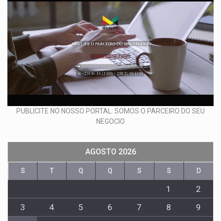
PUBLICITE NO NOSSO PORTAL: SOMOS O PARCEIRO DO SEU
NEGOCIO
AGOSTO 2026
S
T
Q
Q
S
S
D
1
2
3
4
5
6
7
8
9