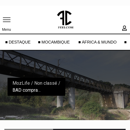
Menu
■ DESTAQUE
■ MOCAMBIQUE
■ ÁFRICA & MUNDO
■ 
MozLife
/
Non classé
/
BAD compra 26 pontes para Moçambique após cheias e ciclones