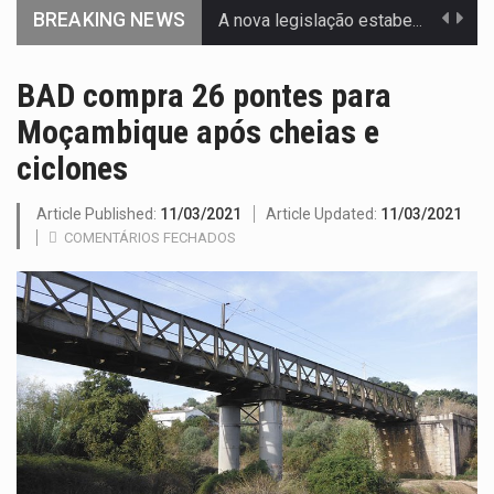
BREAKING NEWS
A nova legislação estabelece um prazo de 180 dias para…
O Departamento de Estado norte-americano confirmou que cidadãos dos Estados…
BAD compra 26 pontes para
Moçambique após cheias e
A final coloca frente a frente duas equipas que chegaram…
ciclones
A descoberta representa um marco para a astronomia moderna. Embora…
Article Published:
11/03/2021
Article Updated:
11/03/2021
Segundo as autoridades canadianas, mais de 200 incêndios florestais continuam…
COMENTÁRIOS FECHADOS
De acordo com as autoridades de saúde da Faixa de…
A polícia moçambicana anunciou a detenção de mais um suspeito…
Cover photo suggestion (in English): A police officer outside a…
O Senado dos Estados Unidos aprovou, no dia 7 de…
Legislação, renomeada em homenagem ao falecido senador Lindsey Graham, foi…