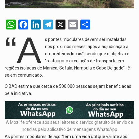
W
F
Li
T
X
E
S
h
a
n
el
m
h
“A
s pontes modulares devem ser instaladas
at
ce
ke
e
ail
ar
nos próximos meses, após a adjudicação a
s
b
dI
gr
e
empreiteiros locais”, sendo que o objetivo é
A
o
n
“restaurar a circulação de transporte em
a
regiões isoladas de Manica, Sofala, Nampula e Cabo Delgado”, lê-
p
o
m
se em comunicado.
p
k
O BAD estima que cerca de 500.000 pessoas sejam beneficiadas
pela iniciativa.
A Mozlife oferece aos seus leitores o serviço gratuito de envio de
notícias pelo aplicativo de mensagens WhatsApp
As pontes modulares de aço “têm uma vida útil que vai até aos