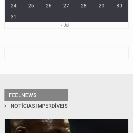
24
25
26
27
28
29
30
31
« Jul
FEELNEWS
NOTÍCIAS IMPERDÍVEIS