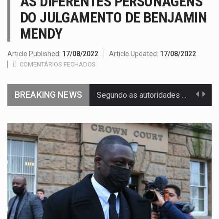
AS DIFERENTES PERSONAGENS
DO JULGAMENTO DE BENJAMIN
MENDY
Article Published:
17/08/2022
Article Updated:
17/08/2022
COMENTÁRIOS FECHADOS
BREAKING NEWS
Segundo as autoridades canadianas, mais de 200 incêndios florestais continuam…
De acordo com as autoridades de saúde da Faixa de…
Um dos casos mais graves envolveu a residência de Sam…
A cidade de Bunia, capital da província de Ituri, tornou-se…
O pagamento marca o desfecho de um dos processos mais…
O programa, cuja implementação está prevista entre abril de 2026…