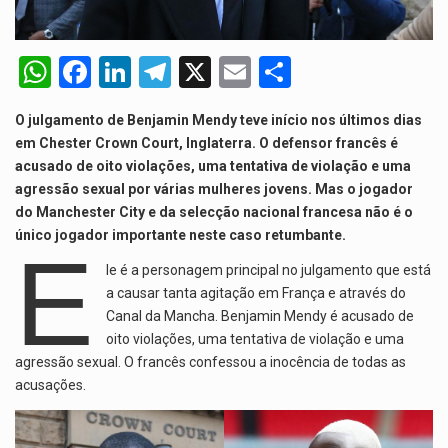
A nova legislação estabelece um prazo de 180 dias para…
W
F
Li
T
X
E
S
O Departamento de Estado norte-americano confirmou que cidadãos dos Estados…
h
a
n
el
m
h
A final coloca frente a frente duas equipas que chegaram…
O julgamento de Benjamin Mendy teve início nos últimos dias
at
ce
ke
e
ail
ar
em Chester Crown Court, Inglaterra. O defensor francês é
s
b
dI
gr
e
A descoberta representa um marco para a astronomia moderna. Embora…
acusado de oito violações, uma tentativa de violação e uma
agressão sexual por várias mulheres jovens. Mas o jogador
A
o
n
a
do Manchester City e da selecção nacional francesa não é o
p
o
m
único jogador importante neste caso retumbante.
E
p
k
le é a personagem principal no julgamento que está
a causar tanta agitação em França e através do
Canal da Mancha. Benjamin Mendy é acusado de
oito violações, uma tentativa de violação e uma
agressão sexual. O francês confessou a inocência de todas as
acusações.