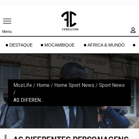
Menu
■ DESTAQUE
■ MOCAMBIQUE
■ ÁFRICA & MUNDO
■ 
MozLife
/
Home
/
Home Sport News
/
Sport News
/
AS DIFERENTES PERSONAGENS DO JULGAMENTO DE BENJAMIN MENDY