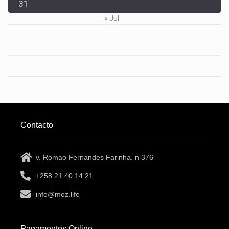
31
« Jul
Contacto
v. Romao Fernandes Farinha, n 376
+258 21 40 14 21
info@moz.life
Pagamentos Online