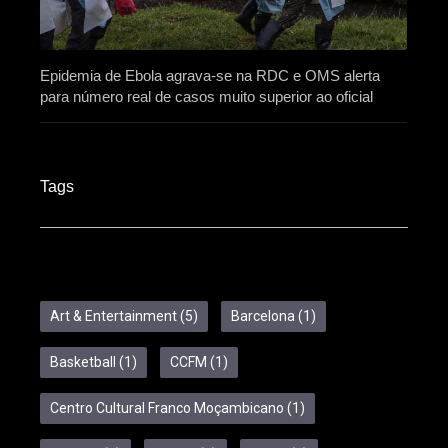
Epidemia de Ebola agrava-se na RDC e OMS alerta
para número real de casos muito superior ao oficial
Tags
Art & Entertainment
(5)
Barcelona
(1)
Basketball
(1)
CCFM
(1)
Centro Cultural Franco Moçambicano
(1)