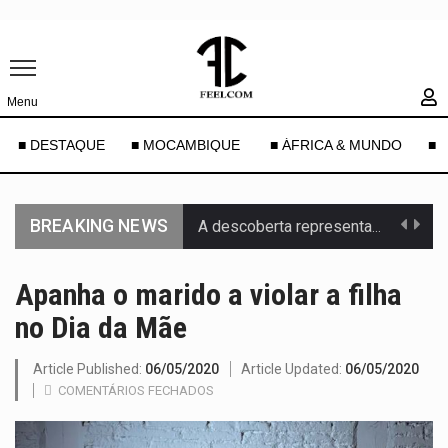
Menu
■ DESTAQUE
■ MOCAMBIQUE
■ ÁFRICA & MUNDO
■ 
BREAKING NEWS
A descoberta representa um marco para a astronomia moderna. Embora…
Segundo as autoridades canadianas, mais de 200 incêndios florestais continuam…
Apanha o marido a violar a filha
no Dia da Mãe
De acordo com as autoridades de saúde da Faixa de…
Um dos casos mais graves envolveu a residência de Sam…
Article Published:
06/05/2020
Article Updated:
06/05/2020
COMENTÁRIOS FECHADOS
A cidade de Bunia, capital da província de Ituri, tornou-se…