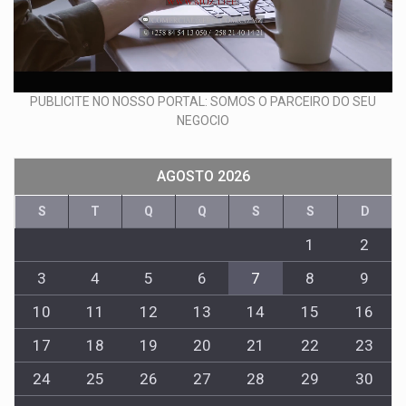
PUBLICITE NO NOSSO PORTAL: SOMOS O PARCEIRO DO SEU
NEGOCIO
AGOSTO 2026
S
T
Q
Q
S
S
D
1
2
3
4
5
6
7
8
9
10
11
12
13
14
15
16
17
18
19
20
21
22
23
24
25
26
27
28
29
30