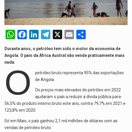
O Departamento de Estado norte-americano confirmou que cidadãos dos Estados…
A final coloca frente a frente duas equipas que chegaram…
W
F
Li
T
X
E
S
A descoberta representa um marco para a astronomia moderna. Embora…
h
a
n
el
m
h
Durante anos, o petróleo tem sido o motor da economia de
at
ce
ke
e
ail
ar
Angola. O país da África Austral não vende praticamente mais
s
b
dI
gr
e
nada.
O
A
o
n
a
petróleo bruto representa 95% das exportações
p
o
m
de Angola.
p
k
Os preços mais elevados do petróleo em 2022
ajudaram o país a reduzir a dívida pública para
56,5% do produto interno bruto este ano, contra 79,7% em 2021 e
123,8% em 2020.
Só em Maio, o país ganhou 2,1 mil milhões de dólares com as
vendas de petróleo bruto.