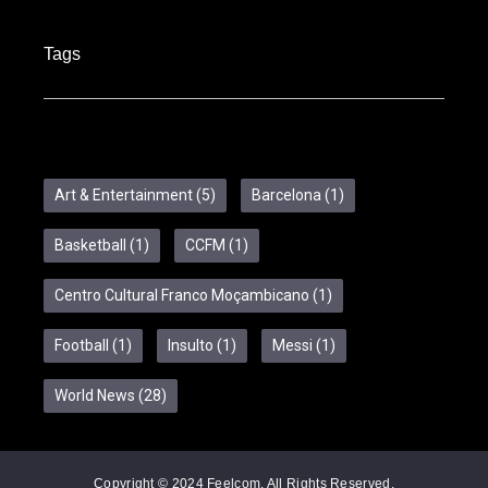
Tags
Art & Entertainment
(5)
Barcelona
(1)
Basketball
(1)
CCFM
(1)
Centro Cultural Franco Moçambicano
(1)
Football
(1)
Insulto
(1)
Messi
(1)
World News
(28)
Copyright © 2024 Feelcom. All Rights Reserved.