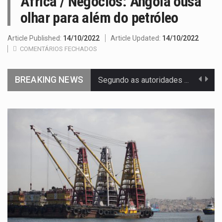
África / Negócios: Angola ousa
olhar para além do petróleo
Article Published:
14/10/2022
Article Updated:
14/10/2022
COMENTÁRIOS FECHADOS
BREAKING NEWS
Segundo as autoridades canadianas, mais de 200 incêndios florestais continuam…
De acordo com as autoridades de saúde da Faixa de…
Um dos casos mais graves envolveu a residência de Sam…
A cidade de Bunia, capital da província de Ituri, tornou-se…
O pagamento marca o desfecho de um dos processos mais…
O programa, cuja implementação está prevista entre abril de 2026…
A nova legislação estabelece um prazo de 180 dias para…