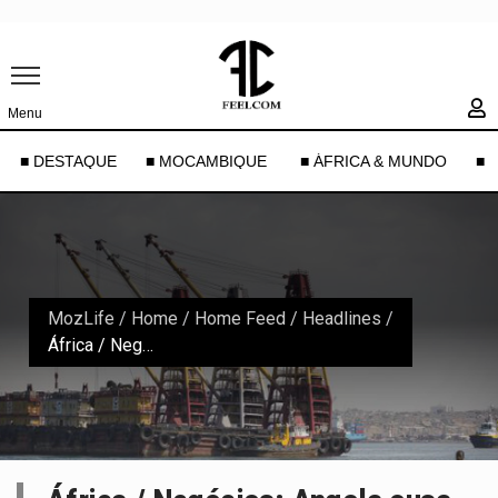
Menu
■ DESTAQUE
■ MOCAMBIQUE
■ ÁFRICA & MUNDO
■ 
MozLife
/
Home
/
Home Feed / Headlines
/
África / Negócios: Angola ousa olhar para além do petróleo