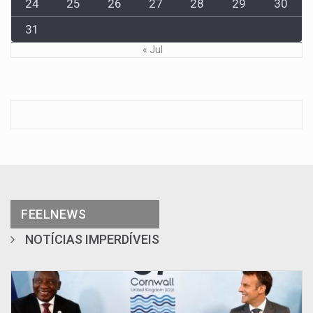
24
25
26
27
28
29
30
31
« Jul
FEELNEWS
NOTÍCIAS IMPERDÍVEIS