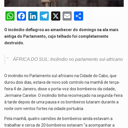
O Senado dos Estados Unidos aprovou, no dia 7 de…
W
F
Li
T
X
E
S
Legislação, renomeada em homenagem ao falecido senador Lindsey Graham, foi…
h
a
n
el
m
h
O incêndio deflagrou ao amanhecer do domingo na ala mais
at
ce
ke
e
ail
ar
A nova legislação estabelece um prazo de 180 dias para…
antiga do Parlamento, cujo telhado foi completamente
s
b
dI
gr
e
destruído.
O Departamento de Estado norte-americano confirmou que cidadãos dos Estados…
A
o
n
a
p
o
m
ÁFRICA DO SUL: Incêndio no parlamento sul-africano
p
k
O incêndio no Parlamento sul-africano na Cidade do Cabo, que
durou dois dias, estava de novo sob controlo na manhã de terça-
feira 4 de Janeiro, disse o porta-voz dos bombeiros da cidade,
Jermaine Carelse. O incêndio tinha recomeçado na segunda-feira
à tarde depois de uma pausa e os bombeiros lutaram durante a
noite com ventos fortes na cidade portuária.
Pela manhã, quatro camiões de bombeiros ainda estavam a
trabalhar e cerca de 20 bombeiros estavam “a acompanhar a