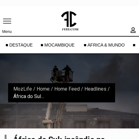
Menu
■ DESTAQUE
■ MOCAMBIQUE
■ ÁFRICA & MUNDO
■ 
MozLife
/
Home
/
Home Feed / Headlines
/
África do Sul: incêndio no Parlamento novamente sob controlo depois de reinar