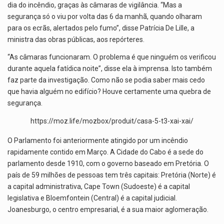
dia do incêndio, graças às câmaras de vigilância. “Mas a
segurança só o viu por volta das 6 da manhã, quando olharam
para os ecrãs, alertados pelo fumo”, disse Patrícia De Lille, a
ministra das obras públicas, aos repórteres.
“As câmaras funcionaram. O problema é que ninguém os verificou
durante aquela fatídica noite”, disse ela à imprensa. Isto também
faz parte da investigação. Como não se podia saber mais cedo
que havia alguém no edifício? Houve certamente uma quebra de
segurança.
https://moz.life/mozbox/produit/casa-5-t3-xai-xai/
O Parlamento foi anteriormente atingido por um incêndio
rapidamente contido em Março. A Cidade do Cabo é a sede do
parlamento desde 1910, com o governo baseado em Pretória. O
país de 59 milhões de pessoas tem três capitais: Pretória (Norte) é
a capital administrativa, Cape Town (Sudoeste) é a capital
legislativa e Bloemfontein (Central) é a capital judicial.
Joanesburgo, o centro empresarial, é a sua maior aglomeração.