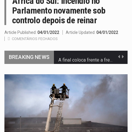
África do Sul: incêndio no
Parlamento novamente sob
controlo depois de reinar
Article Published:
04/01/2022
Article Updated:
04/01/2022
COMENTÁRIOS FECHADOS
BREAKING NEWS
A final coloca frente a frente duas equipas que chegaram…
A descoberta representa um marco para a astronomia moderna. Embora…
Segundo as autoridades canadianas, mais de 200 incêndios florestais continuam…
De acordo com as autoridades de saúde da Faixa de…
Um dos casos mais graves envolveu a residência de Sam…
A cidade de Bunia, capital da província de Ituri, tornou-se…