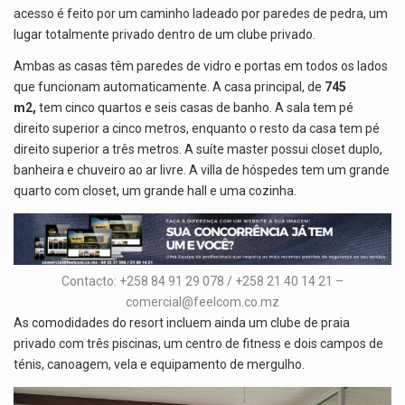
acesso é feito por um caminho ladeado por paredes de pedra, um
lugar totalmente privado dentro de um clube privado.
Ambas as casas têm paredes de vidro e portas em todos os lados
que funcionam automaticamente. A casa principal, de
745
m2,
tem cinco quartos e seis casas de banho. A sala tem pé
direito superior a cinco metros, enquanto o resto da casa tem pé
direito superior a três metros. A suíte master possui closet duplo,
banheira e chuveiro ao ar livre. A villa de hóspedes tem um grande
quarto com closet, um grande hall e uma cozinha.
Contacto: +258 84 91 29 078 / +258 21 40 14 21 –
comercial@feelcom.co.mz
As comodidades do resort incluem ainda um clube de praia
privado com três piscinas, um centro de fitness e dois campos de
ténis, canoagem, vela e equipamento de mergulho.