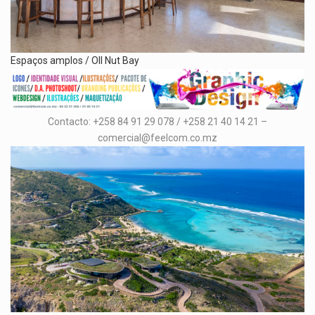
Espaços amplos / OIl Nut Bay
Contacto: +258 84 91 29 078 / +258 21 40 14 21 –
comercial@feelcom.co.mz