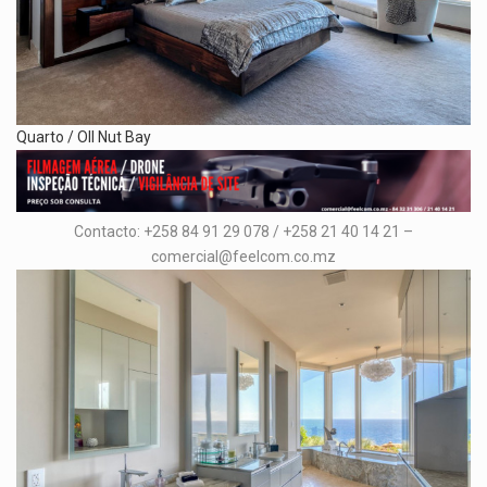
Quarto / OIl Nut Bay
Contacto: +258 84 91 29 078 / +258 21 40 14 21 –
comercial@feelcom.co.mz