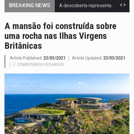
BREAKING NEWS
A descoberta representa um marco para a astronomia moderna. Embora…
Segundo as autoridades canadianas, mais de 200 incêndios florestais continuam…
A mansão foi construída sobre
uma rocha nas Ilhas Virgens
De acordo com as autoridades de saúde da Faixa de…
Britânicas
Um dos casos mais graves envolveu a residência de Sam…
Article Published:
23/03/2021
Article Updated:
23/03/2021
A cidade de Bunia, capital da província de Ituri, tornou-se…
COMENTÁRIOS FECHADOS
O pagamento marca o desfecho de um dos processos mais…
O programa, cuja implementação está prevista entre abril de 2026…
A nova legislação estabelece um prazo de 180 dias para…
O Departamento de Estado norte-americano confirmou que cidadãos dos Estados…
A final coloca frente a frente duas equipas que chegaram…