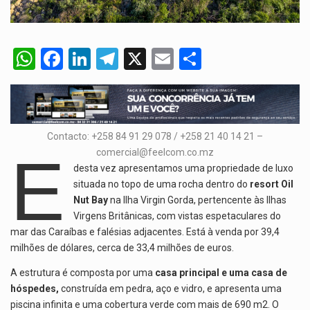
W
F
Li
T
X
E
S
h
a
n
el
m
h
at
ce
ke
e
ail
ar
s
b
dI
gr
e
Contacto: +258 84 91 29 078 / +258 21 40 14 21 –
A
o
n
a
E
comercial@feelcom.co.mz
p
o
m
desta vez apresentamos uma propriedade de luxo
p
k
situada no topo de uma rocha dentro do
resort Oil
Nut Bay
na Ilha Virgin Gorda, pertencente às Ilhas
Virgens Britânicas, com vistas espetaculares do
mar das Caraíbas e falésias adjacentes. Está à venda por 39,4
milhões de dólares, cerca de 33,4 milhões de euros.
A estrutura é composta por uma
casa principal e uma casa de
hóspedes,
construída em pedra, aço e vidro, e apresenta uma
piscina infinita e uma cobertura verde com mais de 690 m2. O