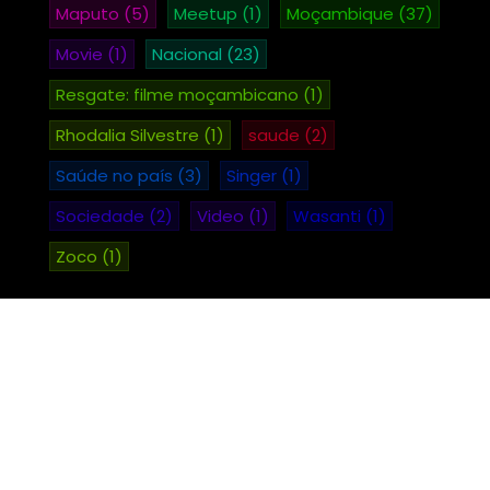
Maputo
(5)
Meetup
(1)
Moçambique
(37)
Movie
(1)
Nacional
(23)
Resgate: filme moçambicano
(1)
Rhodalia Silvestre
(1)
saude
(2)
Saúde no país
(3)
Singer
(1)
Sociedade
(2)
Video
(1)
Wasanti
(1)
Zoco
(1)