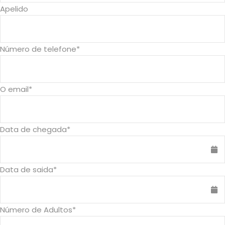
Apelido
A MozBox Incluí
Acomodação
Número de telefone
*
Pequeno-almoço
Ar condicionado
Wifi
O email
*
Televisão
Estacionamento gratuito
Data de chegada
*
Piscina
Comodidades para fazer chá e café
Data de saida
*
A MozBox Não Incluí
Itens não estipulados
Número de Adultos
*