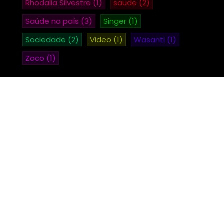
Rhodalia Silvestre
(1)
saude
(2)
Saúde no país
(3)
Singer
(1)
Sociedade
(2)
Video
(1)
Wasanti
(1)
Zoco
(1)