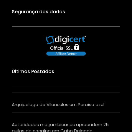
Internet pode ser lenta .
Segurança dos dados
Que Fichas usam?
Como está a Polícia ao longo da
estrada?
Precisa de um Visto para nos visitar?
Últimos Postados
Que opções alimentares existem?
Como são as condições das estradas?
Arquipelago de Vilanculos um Paraíso azul
Autoridades moçambicanas apreendem 25
quilos de cocaína em Cabo Delgado