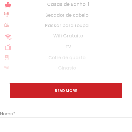
Casas de Banho: 1
Secador de cabelo
Passar para roupa
Wifi Gratuito
TV
Cofre de quarto
Ginasio
READ MORE
Check - In
14 H 00
Nome
*
Check - Out
11 H 00