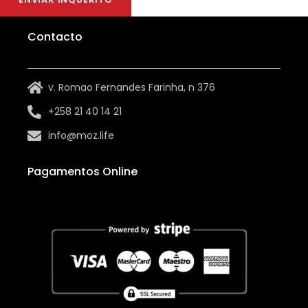
cancelamento constantes da descrição do
produto e do voucher. A Feelcom recomenda ao
Contacto
utilizador a leitura atenta das informações e da
descrição do produto.
v. Romao Fernandes Farinha, n 376
+258 21 40 14 21
Perguntas Mais Frequentes
info@moz.life
A nossa equipa pretende responder a mensagens
Pagamentos Online
dentro de 48 horas (através de todos os
métodos de contacto), e estamos ansiosos por
ouvir as vossas perguntas.
Tem Wi-Fi?
Sim, temos Internet. Por favor, tenha em
mente que está numa área remota , a