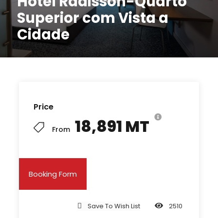
Hotel Radisson-Quarto
Superior com Vista a
Cidade
Price
18,891 MT
From
Booking Form
Save To Wish List
2510