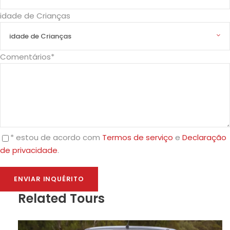
proceder com sua reserva com o nosso
idade de Crianças
parceiro Mozbox
Os beneficiários concordam com os Termos e
Condições da Feelcom.
Comentários
*
Em caso de desistir (cancelar) de uma
atividade, aplicam-se os termos de
cancelamento constantes da descrição do
produto e do voucher. A Feelcom recomenda ao
utilizador a leitura atenta das informações e da
descrição do produto.
* estou de acordo com
Termos de serviço
e
Declaração
de privacidade
.
Recomendações
Related Tours
Passaporte ou Bilhete de identidade
Óculos de sol