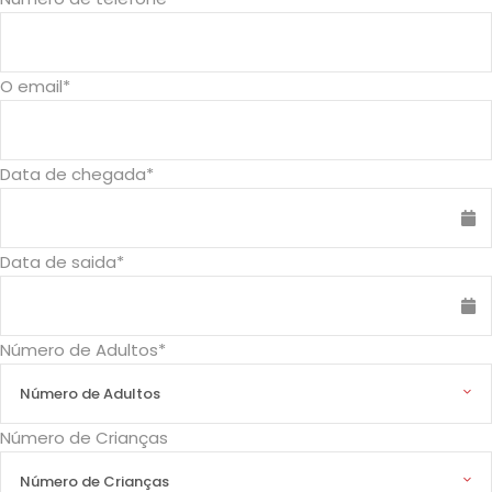
Portagens
A viatura deve ser devolvida com o depósito
cheio de combustível
O email
*
Itens não estipulados no pacote
Data de chegada
*
Termos e Condições
Faça já a sua reserva, estamos à sua
disposição: +258 84 912 9078
Data de saida
*
mozbox@feelcom.co.mz
A confirmação da reserva só e feita, mediante
ao pagamento, que pode ser feito online,
Número de Adultos
*
numerário, transferência bancária ou depósito
bancário (o comprovativo de pagamento deve
ser enviado para mozbox@feelcom.co.mz );
Número de Crianças
Após o pagamento irá receber uma notificação
por email (confirme se o seu email é válido e
está devidamente escrito) sobre como