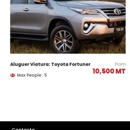
Grávidas
Pessoas com problemas na coluna
Pessoas com mobilidade reduzida
Cadeirantes
Pessoas submetidas a cirurgia recente
From
Aluguer Viatura: Toyota Fortuner
Fotos
10,500 MT
Max People : 5
Contacto