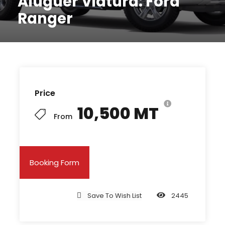
Aluguer Viatura: Ford
Ranger
Price
10,500 MT
From
Booking Form
Save To Wish List
2445