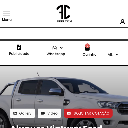
Menu
0
Publicidade
Whatsapp
ML
Carinho
Gallery
Video
SOLICITAR COTAÇÄO