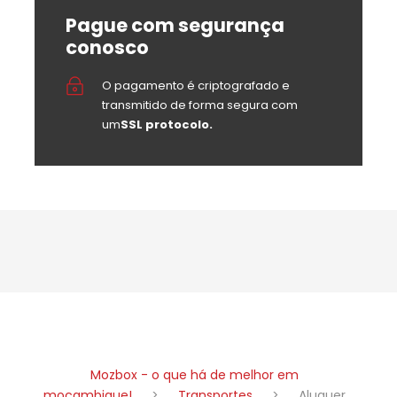
Pague com segurança
conosco
O pagamento é criptografado e
transmitido de forma segura com
um
SSL protocolo.
Mozbox - o que há de melhor em
moçambique!
>
Transportes
>
Aluguer