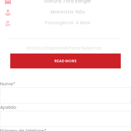
Viatura: Ford Ranger
Motorista: Não
Passageiros: 4 Maxi
Horário Disponível Para Reservas
Todos os dias das 09 H 00 – 15 H00
READ MORE
A MozBox Incluí
Viatura
Nome
*
Tanque de combustível cheio
Seguro
Apelido
Quilometragem ilimitada
A MozBox Não Incluí
Número de telefone
*